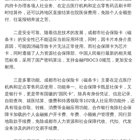
内持卡办理各项人社业务、在定点医疗机构和定点零售药店刷卡即
时结算外，还可以跨地区直接结算住院医保费用，免除个人全额垫
付、往返报销奔波之苦。
二是安全可靠。随着信息技术的发展，成都市社会保险卡（磁
条卡）的安全性已不能适应当前应用环境，同时，因卡片本身介质
原因，可能因消磁导致卡片无法正常使用。而社会保障卡为芯片
卡，同时遵循了人力资源社会保障部、中国人民银行最新的相关规
范标准，采用了国产密码算法，支持金融PBOC3.0规范，更加安全
耐用。
三是多重功能。成都市社会保险卡（磁条卡）主要在定点医疗
机构和定点零售药店使用，功能单一。社会保障卡既是社保卡，又
是银行卡，更是带有国徽的“国民卡”。除具有身份凭证、信息记录、
自助查询、就医结算、缴费和待遇领取等102项人社应用功能外，还
具有现金存取、转账、消费等金融应用功能。合作银行免除社会保
障卡加载的个人金融账户开卡费、年费、小额账户管理费、同行异
地取款手续费，免除成都市人力资源和社会保障代收、代扣、代发
业务涉及的跨行交易手续费。